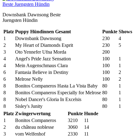
Downsbank Dawnsong Beste
Juengsten Hündin
Platz
Puppy Hündinnen Gesamt
Punkte
Shows
1
Downsbank Dawnsong
230
4
2
My Heart of Diamonds Esprit
230
5
3
Oto Yennefer Ufna Morda
200
4
Angel's Pride Jazz Sensation
100
1
4
Mein Augenschmaus Clara
100
1
6
Fantasia Believe in Destiny
100
2
6
Melrose Nelly
100
2
8
Bonitos Companeros Hasta La Vista Baby
80
1
8
Bonitos Companeros Especially for Melrose
80
1
8
Nobel Dancer's Gloria In Excelsis
80
1
8
Sisley's Junity
80
1
Platz
Zwingerwertung
Punkte
Hunde
1
Bonitos Companeros
3210
11
2
du château noblesse
3060
14
3
vom Welfenhof
2330
11