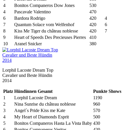
4
Bonitos Companeros Dow Jones
530
4
Pascavale Valentino
470
6
Bardora Rodrigo
420
4
7
Quantum Solace vom Welfenhof
420
6
8
Kiss Me Tiger du château noblesse
420
7
9
Heart of Speeds Des Precieuses Pierres
410
10
Aranel Snicker
380
Lorphil Lacoste Dream Top
Cavalier und Beste Hündin
2014
Platz
Hündinnen Gesamt
Punkte
Shows
1
Lorphil Lacoste Dream
1190
2
Nina Sunrise du château noblesse
960
3
Angel´s Pride Kiss me Kate
570
4
My Heart of Diamonds Esprit
500
5
Bonitos Companeros Hasta La Vista Baby
430
6
Bonitos Companeros Veritas
420