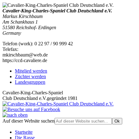
Cavalier-King-Charles-Spaniel Club Deutschland e.V.
Markus Kirschbaum
Am Schankhaus 1
51580
Reichshof- Erdingen
Germany
Telefon
(
work
)
:
0 22 97 / 90 999 42
Tele
fax
:
mkirschbaum@web.de
https://ccd-cavaliere.de
Mitglied werden
Züchter werden
Landesgruppen
Cavalier-King-Charles-Spaniel
Club Deutschland e.V.
gegründet 1981
Auf dieser Website suchen
Startseite
Die Rasse