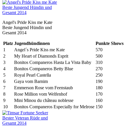
Angel's Pride Kiss me Kate
Beste Jungend Hündin und
Gesamt 2014
Platz
Jugendhündinnen
Punkte
Shows
1
Angel´s Pride Kiss me Kate
570
2
My Heart of Diamonds Esprit
500
3
Bonitos Companeros Hasta La Vista Baby
310
4
Bonitos Companeros Betty Blue
270
5
Royal Pearl Castella
250
6
Gaya vom Barnim
190
7
Emmerson Rose vom Feenstaub
180
8
Rose Million vom Welfenhof
170
9
Mini Minou du château noblesse
160
10
Bonitos Companeros Especially for Melrose
150