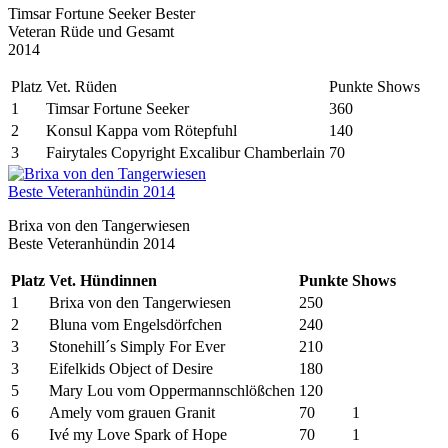
Timsar Fortune Seeker Bester
Veteran Rüde und Gesamt
2014
Platz
Vet. Rüden
Punkte
Shows
1
Timsar Fortune Seeker
360
2
Konsul Kappa vom Rötepfuhl
140
3
Fairytales Copyright Excalibur Chamberlain
70
Brixa von den Tangerwiesen
Beste Veteranhündin 2014
Platz
Vet. Hündinnen
Punkte
Shows
1
Brixa von den Tangerwiesen
250
2
Bluna vom Engelsdörfchen
240
3
Stonehill´s Simply For Ever
210
3
Eifelkids Object of Desire
180
5
Mary Lou vom Oppermannschlößchen
120
6
Amely vom grauen Granit
70
1
6
Ivé my Love Spark of Hope
70
1