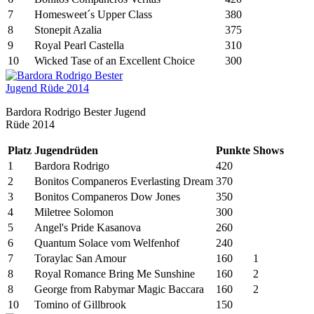
7
Homesweet´s Upper Class
380
8
Stonepit Azalia
375
9
Royal Pearl Castella
310
10
Wicked Tase of an Excellent Choice
300
Bardora Rodrigo Bester Jugend
Rüde 2014
Platz
Jugendrüden
Punkte
Shows
1
Bardora Rodrigo
420
2
Bonitos Companeros Everlasting Dream
370
3
Bonitos Companeros Dow Jones
350
4
Miletree Solomon
300
5
Angel's Pride Kasanova
260
6
Quantum Solace vom Welfenhof
240
7
Toraylac San Amour
160
1
8
Royal Romance Bring Me Sunshine
160
2
8
George from Rabymar Magic Baccara
160
2
10
Tomino of Gillbrook
150