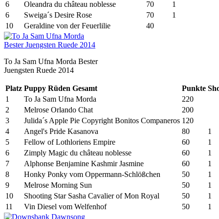
6
Oleandra du château noblesse
70
1
6
Sweiga´s Desire Rose
70
1
10
Geraldine von der Feuerlilie
40
To Ja Sam Ufna Morda Bester
Juengsten Ruede 2014
Platz
Puppy Rüden Gesamt
Punkte
Sh
1
To Ja Sam Ufna Morda
220
2
Melrose Orlando Chat
200
3
Julida´s Apple Pie Copyright Bonitos Companeros
120
4
Angel's Pride Kasanova
80
1
5
Fellow of Lothloriens Empire
60
1
6
Zimply Magic du château noblesse
60
1
7
Alphonse Benjamine Kashmir Jasmine
60
1
8
Honky Ponky vom Oppermann-Schlößchen
50
1
9
Melrose Morning Sun
50
1
10
Shooting Star Sasha Cavalier of Mon Royal
50
1
11
Vin Diesel vom Welfenhof
50
1