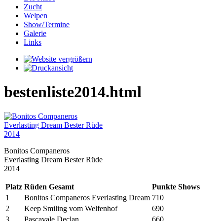
Zucht
Welpen
Show/Termine
Galerie
Links
bestenliste2014.html
Bonitos Companeros
Everlasting Dream Bester Rüde
2014
Platz
Rüden Gesamt
Punkte
Shows
1
Bonitos Companeros Everlasting Dream
710
2
Keep Smiling vom Welfenhof
690
3
Pascavale Declan
660